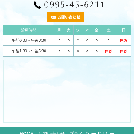
診療時間
月
火
水
木
金
土
日
午前8:30～午後0:30
○
○
○
○
○
○
休診
午後1:30～午後5:30
○
○
○
○
○
休診
休診
HOME
｜
お問い合わせ
｜
プライバシーポリシー