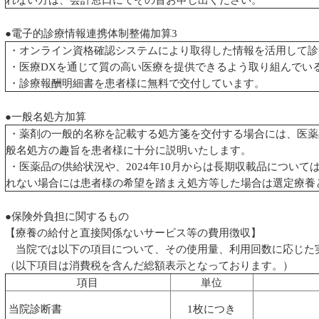
●電子的診療情報連携体制整備加算3
・オンライン資格確認システムにより取得した情報を活用して診
・医療DXを通じて質の高い医療を提供できるよう取り組んでい
・診療報酬明細書を患者様に無料で交付しています。
●一般名処方加算
・薬剤の一般的名称を記載する処方箋を交付する場合には、医
般名処方の趣旨を患者様に十分に説明いたします。
・医薬品の供給状況や、2024年10月からは長期収載品につ
れない場合には患者様の希望を踏まえ処方等した場合は選定療養
●保険外負担に関するもの
【療養の給付と直接関係ないサービス等の費用徴収】
当院では以下の項目について、その使用量、利用回数に応じた
（以下項目は消費税を含んだ総額表示となっております。）
項目
単位
当院診断書
1枚につき