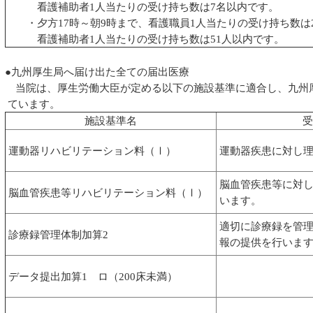
看護補助者1人当たりの受け持ち数は7名以内です。
・夕方17時～朝9時まで、看護職員1人当たりの受け持ち数は2
看護補助者1人当たりの受け持ち数は51人以内です。
●九州厚生局へ届け出た全ての届出医療
当院は、厚生労働大臣が定める以下の施設基準に適合し、九州
ています。
施設基準名
受
運動器リハビリテーション料（Ⅰ）
運動器疾患に対し理
脳血管疾患等に対し
脳血管疾患等リハビリテーション料（Ⅰ）
います。
適切に診療録を管理
診療録管理体制加算2
報の提供を行いま
データ提出加算1 ロ（200床未満）