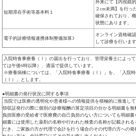
外来にて【内視鏡的
２cm未満】を行っ
短期滞在手術等基本料１
確保されており、概
状態にあります。
オンライン資格確認
電子的診療情報連携体制整備加算3
して診療を行いま
入院時食事療養（Ⅰ）の届出を行っており、管理栄養士によって
ては午後6時以降）、適温で提供しています。
※療養病棟については、「入院時食事療養（Ⅰ）」を、「入院時
（Ⅰ）」とします。
●明細書の発行状況に関する事項
当院では医療の透明化や患者様への情報提供を積極的に推進してい
領収証発行の際に個別の診療報酬の算定項目の分かる明細書を無
負担医療の受給者で医療費の自己負担のない方についても明細書
細書には使用した薬剤の名称や行われた検査の名称が記載される
だき、ご家族の方が代理で会計を行う場合のその代理の方への発
れない方は、会計窓口にてその旨お申し出ください。