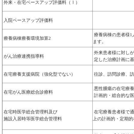
外来・在宅ベースアップ評価料（Ⅰ）
入院ベースアップ評価料
療養病棟の患者様1
療養病棟療養環境加算2
ます。
外来患者様に対しが
がん治療連携指導料
定した治療計画に基
在宅療養支援病院（強化型でない）
往診、訪問診療、訪
悪性腫瘍の在宅療養
在宅がん医療総合診療料
計画的・総合的な医
在宅時医学総合管理料及び
在宅療養患者様で通
施設入居時等医学総合管理料
上の計画的・定期的