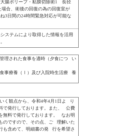
大腸ポリープ・粘膜切除術1 長径
た場合、術後の回復の為の回復室が
ね3日間の24時間緊急対応が可能な
システムにより取得した情報を活用
す。
管理された食事を適時（夕食につ い
食事療養（Ⅰ）及び入院時生活療 養
く観点から、令和4年4月1日よ り
料で発行しております。また、 公費
を無料で発行しております。 なお明
ものですので、その点、ご 理解いた
行も含めて、明細書の発 行を希望さ